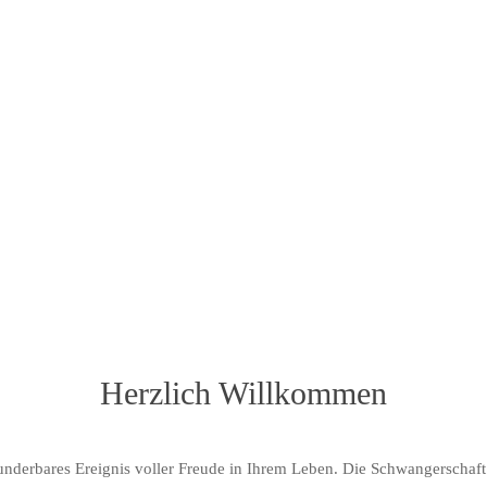
Hebamme
dem Anfang wohnt ein Zaube
sse
Herzlich Willkommen
wunderbares Ereignis voller Freude in Ihrem Leben. Die Schwangerschaft